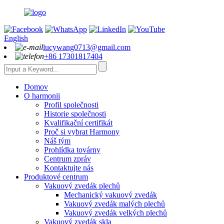
English
lucywang0713@gmail.com
+86 17301817404
Domov
O harmonii
Profil společnosti
Historie společnosti
Kvalifikační certifikát
Proč si vybrat Harmony
Náš tým
Prohlídka továrny
Centrum zpráv
Kontaktujte nás
Produktové centrum
Vakuový zvedák plechů
Mechanický vakuový zvedák
Vakuový zvedák malých plechů
Vakuový zvedák velkých plechů
Vakuový zvedák skla