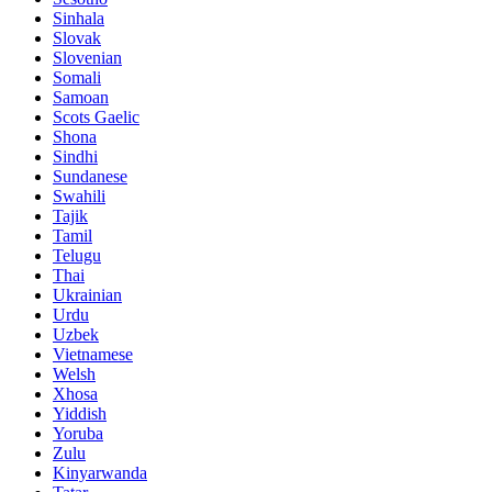
Sinhala
Slovak
Slovenian
Somali
Samoan
Scots Gaelic
Shona
Sindhi
Sundanese
Swahili
Tajik
Tamil
Telugu
Thai
Ukrainian
Urdu
Uzbek
Vietnamese
Welsh
Xhosa
Yiddish
Yoruba
Zulu
Kinyarwanda