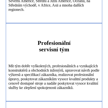
Severní Americe, Střední a Jižní Americe, Oceánii, na
Středním východě, v Africe, Asii a mnoha dalších
regionech.
Profesionální
servisní tým
Mít tým dobře vyškolených, profesionálních a vynikajících
konstruktérů a obchodních inženýrů, upravovat návrh podle
výkresů a specifikací zákazníka, realizovat profesionální
úpravy, poskytovat zákazníkům vysoce kvalitní produkty a
cenově dostupné stroje a nadále poskytovat vysoce kvalitní
služby ke zlepšení spokojenosti zákazníků.