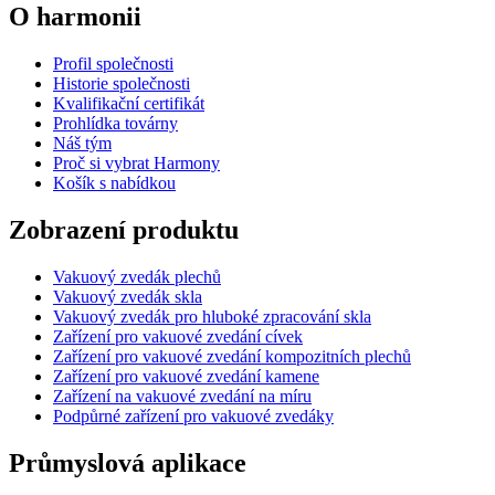
O harmonii
Profil společnosti
Historie společnosti
Kvalifikační certifikát
Prohlídka továrny
Náš tým
Proč si vybrat Harmony
Košík s nabídkou
Zobrazení produktu
Vakuový zvedák plechů
Vakuový zvedák skla
Vakuový zvedák pro hluboké zpracování skla
Zařízení pro vakuové zvedání cívek
Zařízení pro vakuové zvedání kompozitních plechů
Zařízení pro vakuové zvedání kamene
Zařízení na vakuové zvedání na míru
Podpůrné zařízení pro vakuové zvedáky
Průmyslová aplikace