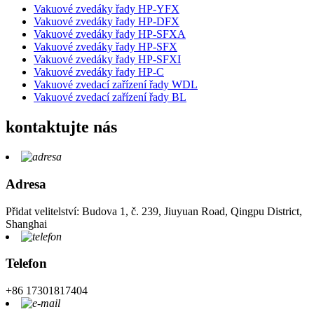
Vakuové zvedáky řady HP-YFX
Vakuové zvedáky řady HP-DFX
Vakuové zvedáky řady HP-SFXA
Vakuové zvedáky řady HP-SFX
Vakuové zvedáky řady HP-SFXI
Vakuové zvedáky řady HP-C
Vakuové zvedací zařízení řady WDL
Vakuové zvedací zařízení řady BL
kontaktujte nás
Adresa
Přidat velitelství: Budova 1, č. 239, Jiuyuan Road, Qingpu District,
Shanghai
Telefon
+86 17301817404