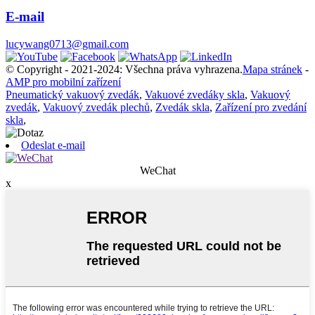
E-mail
lucywang0713@gmail.com
© Copyright - 2021-2024: Všechna práva vyhrazena.
Mapa stránek
-
AMP pro mobilní zařízení
Pneumatický vakuový zvedák
,
Vakuové zvedáky skla
,
Vakuový
zvedák
,
Vakuový zvedák plechů
,
Zvedák skla
,
Zařízení pro zvedání
skla
,
Odeslat e-mail
WeChat
x