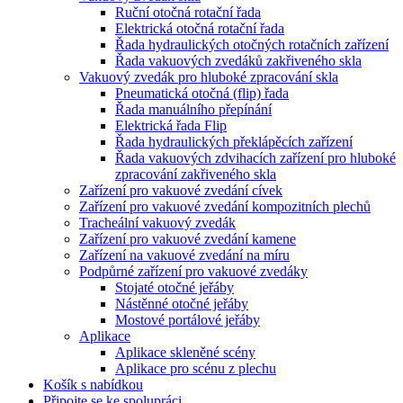
Ruční otočná rotační řada
Elektrická otočná rotační řada
Řada hydraulických otočných rotačních zařízení
Řada vakuových zvedáků zakřiveného skla
Vakuový zvedák pro hluboké zpracování skla
Pneumatická otočná (flip) řada
Řada manuálního přepínání
Elektrická řada Flip
Řada hydraulických překlápěcích zařízení
Řada vakuových zdvihacích zařízení pro hluboké
zpracování zakřiveného skla
Zařízení pro vakuové zvedání cívek
Zařízení pro vakuové zvedání kompozitních plechů
Tracheální vakuový zvedák
Zařízení pro vakuové zvedání kamene
Zařízení na vakuové zvedání na míru
Podpůrné zařízení pro vakuové zvedáky
Stojaté otočné jeřáby
Nástěnné otočné jeřáby
Mostové portálové jeřáby
Aplikace
Aplikace skleněné scény
Aplikace pro scénu z plechu
Košík s nabídkou
Připojte se ke spolupráci