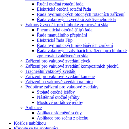
Ruční otočná rotační řada
Elektrická otočná rotační řada
Řada hydraulických otočných rotačních zařízení
Řada vakuových zvedáků zakřiveného skla
Vakuový zvedák pro hluboké zpracování skla
Pneumatická otočná (flip) řada
Řada manuálního přepínání
Elektrická řada Flip
Řada hydraulických překlápěcích zařízení
Řada vakuových zdvihacích zařízení pro hluboké
zpracování zakřiveného skla
Zařízení pro vakuové zvedání cívek
Zařízení pro vakuové zvedání kompozitních plechů
Tracheální vakuový zvedák
Zařízení pro vakuové zvedání kamene
Zařízení na vakuové zvedání na míru
Podpůrné zařízení pro vakuové zvedáky
Stojaté otočné jeřáby
Nástěnné otočné jeřáby
Mostové portálové jeřáby
Aplikace
Aplikace skleněné scény
Aplikace pro scénu z plechu
Košík s nabídkou
Připojte se ke spolupráci