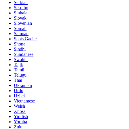
Serbian
Sesotho
Sinhala
Slovak
Slovenian
Somali
Samoan
Scots Gaelic
Shona
Sindhi
Sundanese
Swahili
Tajik
Tamil
Telugu
Thai
Ukrainian
Urdu
Uzbek
Vietnamese
Welsh
Xhosa
Yiddish
Yoruba
Zulu