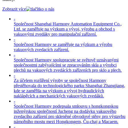
Zobrazit více
-
Společnost Shanghai Harmony Automation Equipment Co.,
Ltd. se zaměřuje na výzkum a vývoj, výrobu a obchod s
vakuovými zvedáky pro manipulační zařízení.
-
Společnost Harmony se zaměřuje na výzkum a výrobu
vakuových zvedacích zařízení.
-
Společnost Harmony spolupracuje se světově uznávanými
společnostmi zabývajícími se zpracováním skla a výrobci
plechů na vakuových zvedácích zařízeních pro sklo a plech.
-
Za účelem rozšíření výroby se společnost Harmony
přestěhovala do technologického parku Shanghai Zhangjiang,
kde se zaměřila na výzkum a vývoj hydraulických
naklápěcích a mechanických vakuových zvedáků.
-
Společnost Harmony podepsala smlouvu s hongkongskou
inženýrskou společností Jucheng na dodávku vakuového
zvedacího zařízení pro skleněné obvodové stěny pro výstavbu
námořního mostu mezi Hongkongem, Ču-chaj a Macaem.
-