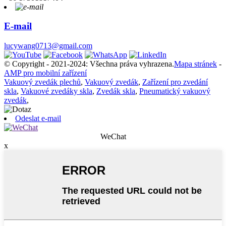
E-mail
lucywang0713@gmail.com
© Copyright - 2021-2024: Všechna práva vyhrazena.
Mapa stránek
-
AMP pro mobilní zařízení
Vakuový zvedák plechů
,
Vakuový zvedák
,
Zařízení pro zvedání
skla
,
Vakuové zvedáky skla
,
Zvedák skla
,
Pneumatický vakuový
zvedák
,
Odeslat e-mail
WeChat
x