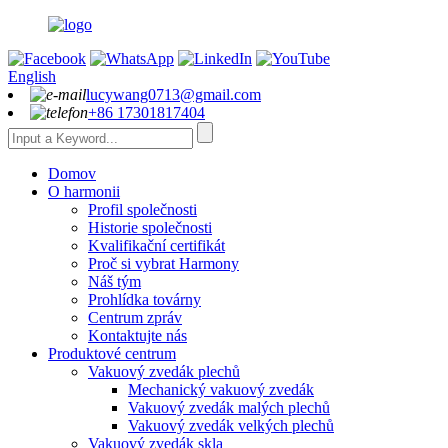
English
lucywang0713@gmail.com
+86 17301817404
Domov
O harmonii
Profil společnosti
Historie společnosti
Kvalifikační certifikát
Proč si vybrat Harmony
Náš tým
Prohlídka továrny
Centrum zpráv
Kontaktujte nás
Produktové centrum
Vakuový zvedák plechů
Mechanický vakuový zvedák
Vakuový zvedák malých plechů
Vakuový zvedák velkých plechů
Vakuový zvedák skla