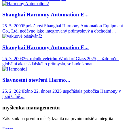
Shanghai Harmony Automation E...
25. 5. 2009
Společnost Shanghai Harmony Automation Equipment
Co., Ltd. nedávno jako integrovaný průmyslový a obchodní ...
Shanghai Harmony Automation E...
25. 3. 2003
26. ročník veletrhu World of Glass 2025, každoroční
globální akce sklářského průmyslu, se bude konat...
Slavnostní otevření Harmo...
25. 2. 2024
Ráno 22. února 2025 uspořádala pobočka Harmony v
jižní Číně ...
myšlenka managementu
Zákazník na prvním místě, kvalita na prvním místě a integrita