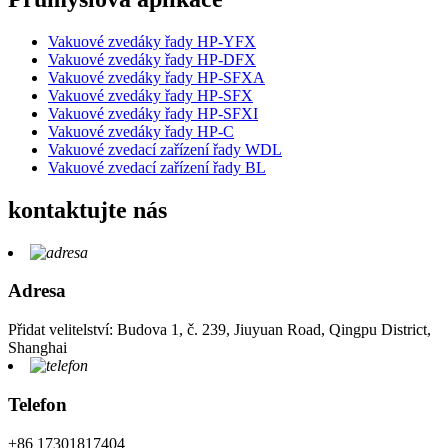
Vakuové zvedáky řady HP-YFX
Vakuové zvedáky řady HP-DFX
Vakuové zvedáky řady HP-SFXA
Vakuové zvedáky řady HP-SFX
Vakuové zvedáky řady HP-SFXI
Vakuové zvedáky řady HP-C
Vakuové zvedací zařízení řady WDL
Vakuové zvedací zařízení řady BL
kontaktujte nás
Adresa
Přidat velitelství: Budova 1, č. 239, Jiuyuan Road, Qingpu District,
Shanghai
Telefon
+86 17301817404