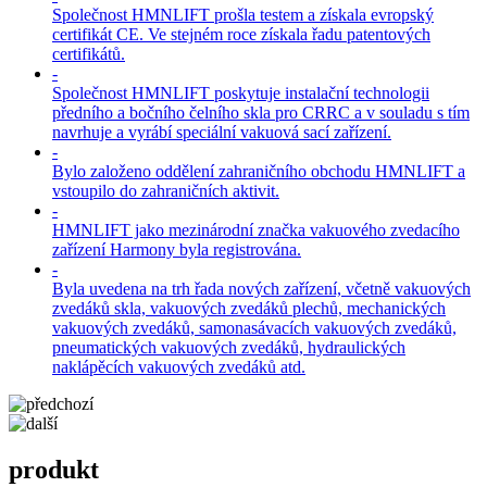
Společnost HMNLIFT prošla testem a získala evropský
certifikát CE. Ve stejném roce získala řadu patentových
certifikátů.
-
Společnost HMNLIFT poskytuje instalační technologii
předního a bočního čelního skla pro CRRC a v souladu s tím
navrhuje a vyrábí speciální vakuová sací zařízení.
-
Bylo založeno oddělení zahraničního obchodu HMNLIFT a
vstoupilo do zahraničních aktivit.
-
HMNLIFT jako mezinárodní značka vakuového zvedacího
zařízení Harmony byla registrována.
-
Byla uvedena na trh řada nových zařízení, včetně vakuových
zvedáků skla, vakuových zvedáků plechů, mechanických
vakuových zvedáků, samonasávacích vakuových zvedáků,
pneumatických vakuových zvedáků, hydraulických
naklápěcích vakuových zvedáků atd.
produkt