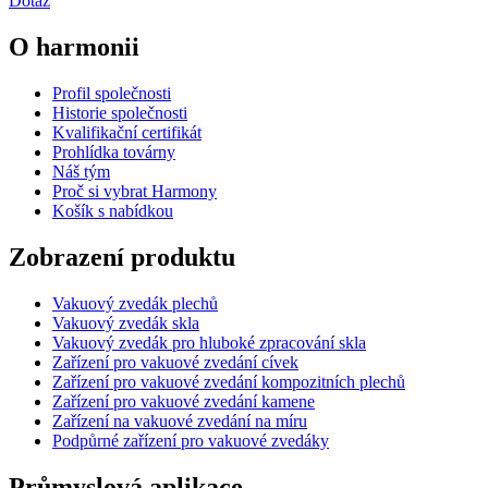
Dotaz
O harmonii
Profil společnosti
Historie společnosti
Kvalifikační certifikát
Prohlídka továrny
Náš tým
Proč si vybrat Harmony
Košík s nabídkou
Zobrazení produktu
Vakuový zvedák plechů
Vakuový zvedák skla
Vakuový zvedák pro hluboké zpracování skla
Zařízení pro vakuové zvedání cívek
Zařízení pro vakuové zvedání kompozitních plechů
Zařízení pro vakuové zvedání kamene
Zařízení na vakuové zvedání na míru
Podpůrné zařízení pro vakuové zvedáky
Průmyslová aplikace