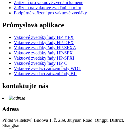
Zařízení pro vakuové zvedání kamene
Zařízení na vakuové zvedání na míru
Podpůrné zařízení pro vakuové zvedáky
Průmyslová aplikace
Vakuové zvedáky řady HP-YFX
Vakuové zvedáky řady HP-DFX
Vakuové zvedáky řady HP-SFXA
Vakuové zvedáky řady HP-SFX
Vakuové zvedáky řady HP-SFXI
Vakuové zvedáky řady HP-C
Vakuové zvedací zařízení řady WDL
Vakuové zvedací zařízení řady BL
kontaktujte nás
Adresa
Přidat velitelství: Budova 1, č. 239, Jiuyuan Road, Qingpu District,
Shanghai