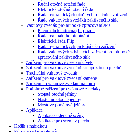
Ruční otočná rotační řada
Elektrická otočná rotační řada
Řada hydraulických otočných rotačních zařízení
Řada vakuových zvedáků zakřiveného skla
Vakuový zvedák pro hluboké zpracování skla
Pneumatická otočná (flip) řada
Řada manuálního přepínání
Elektrická řada Flip
Řada hydraulických překlápěcích zařízení
Řada vakuových zdvihacích zařízení pro hluboké
zpracování zakřiveného skla
Zařízení pro vakuové zvedání cívek
Zařízení pro vakuové zvedání kompozitních plechů
Tracheální vakuový zvedák
Zařízení pro vakuové zvedání kamene
Zařízení na vakuové zvedání na míru
Podpůrné zařízení pro vakuové zvedáky
Stojaté otočné jeřáby
Nástěnné otočné jeřáby
Mostové portálové jeřáby
Aplikace
Aplikace skleněné scény
Aplikace pro scénu z plechu
Košík s nabídkou
Připojte se ke spolupráci