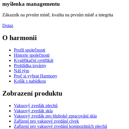
myšlenka managementu
Zákazník na prvním místě, kvalita na prvním místě a integrita
Dotaz
O harmonii
Profil společnosti
Historie společnosti
Kvalifikační certifikát
Prohlídka továrny
Náš tým
Proč si vybrat Harmony
Košík s nabídkou
Zobrazení produktu
Vakuový zvedák plechů
Vakuový zvedák skla
Vakuový zvedák pro hluboké zpracování skla
Zařízení pro vakuové zvedání cívek
Zařízení pro vakuové zvedání kompozitních plechů