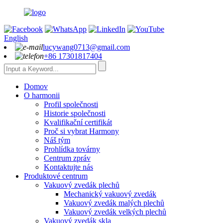
English
lucywang0713@gmail.com
+86 17301817404
Domov
O harmonii
Profil společnosti
Historie společnosti
Kvalifikační certifikát
Proč si vybrat Harmony
Náš tým
Prohlídka továrny
Centrum zpráv
Kontaktujte nás
Produktové centrum
Vakuový zvedák plechů
Mechanický vakuový zvedák
Vakuový zvedák malých plechů
Vakuový zvedák velkých plechů
Vakuový zvedák skla