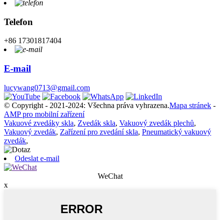
Telefon
+86 17301817404
E-mail
lucywang0713@gmail.com
© Copyright - 2021-2024: Všechna práva vyhrazena.
Mapa stránek
-
AMP pro mobilní zařízení
Vakuové zvedáky skla
,
Zvedák skla
,
Vakuový zvedák plechů
,
Vakuový zvedák
,
Zařízení pro zvedání skla
,
Pneumatický vakuový
zvedák
,
Odeslat e-mail
WeChat
x