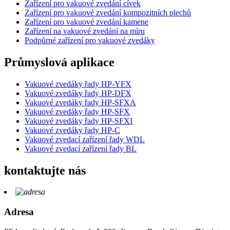
Zařízení pro vakuové zvedání cívek
Zařízení pro vakuové zvedání kompozitních plechů
Zařízení pro vakuové zvedání kamene
Zařízení na vakuové zvedání na míru
Podpůrné zařízení pro vakuové zvedáky
Průmyslová aplikace
Vakuové zvedáky řady HP-YFX
Vakuové zvedáky řady HP-DFX
Vakuové zvedáky řady HP-SFXA
Vakuové zvedáky řady HP-SFX
Vakuové zvedáky řady HP-SFXI
Vakuové zvedáky řady HP-C
Vakuové zvedací zařízení řady WDL
Vakuové zvedací zařízení řady BL
kontaktujte nás
Adresa