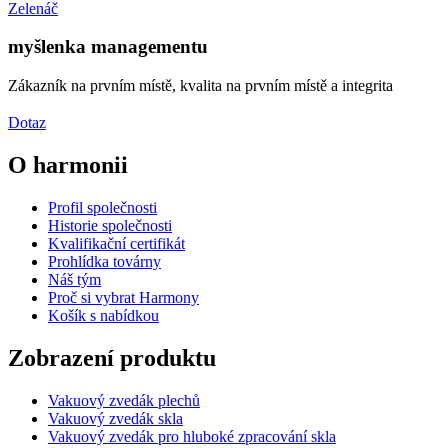
Zelenáč
myšlenka managementu
Zákazník na prvním místě, kvalita na prvním místě a integrita
Dotaz
O harmonii
Profil společnosti
Historie společnosti
Kvalifikační certifikát
Prohlídka továrny
Náš tým
Proč si vybrat Harmony
Košík s nabídkou
Zobrazení produktu
Vakuový zvedák plechů
Vakuový zvedák skla
Vakuový zvedák pro hluboké zpracování skla