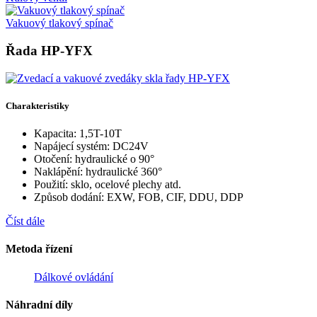
Vakuový tlakový spínač
Řada HP-YFX
Charakteristiky
Kapacita: 1,5T-10T
Napájecí systém: DC24V
Otočení: hydraulické o 90°
Naklápění: hydraulické 360°
Použití: sklo, ocelové plechy atd.
Způsob dodání: EXW, FOB, CIF, DDU, DDP
Číst dále
Metoda řízení
Dálkové ovládání
Náhradní díly