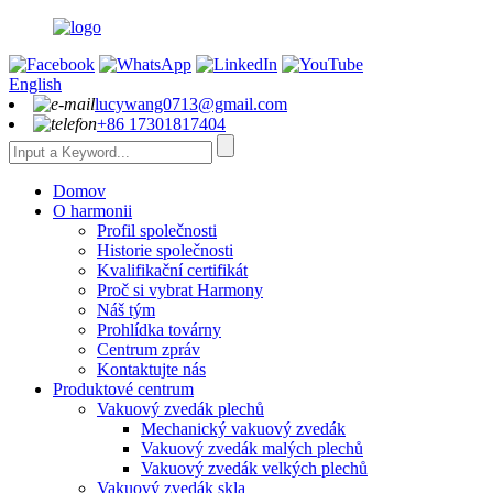
English
lucywang0713@gmail.com
+86 17301817404
Domov
O harmonii
Profil společnosti
Historie společnosti
Kvalifikační certifikát
Proč si vybrat Harmony
Náš tým
Prohlídka továrny
Centrum zpráv
Kontaktujte nás
Produktové centrum
Vakuový zvedák plechů
Mechanický vakuový zvedák
Vakuový zvedák malých plechů
Vakuový zvedák velkých plechů
Vakuový zvedák skla