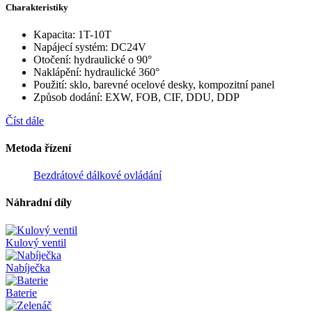
Charakteristiky
Kapacita: 1T-10T
Napájecí systém: DC24V
Otočení: hydraulické o 90°
Naklápění: hydraulické 360°
Použití: sklo, barevné ocelové desky, kompozitní panel
Způsob dodání: EXW, FOB, CIF, DDU, DDP
Číst dále
Metoda řízení
Bezdrátové dálkové ovládání
Náhradní díly
Kulový ventil
Nabíječka
Baterie