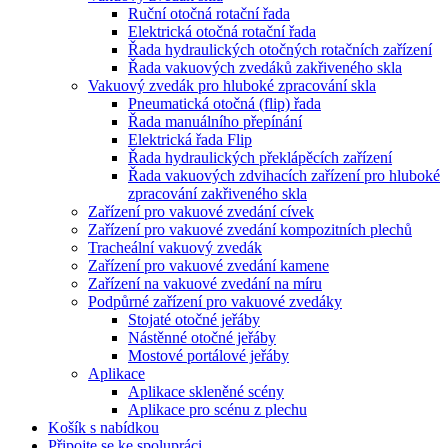
Ruční otočná rotační řada
Elektrická otočná rotační řada
Řada hydraulických otočných rotačních zařízení
Řada vakuových zvedáků zakřiveného skla
Vakuový zvedák pro hluboké zpracování skla
Pneumatická otočná (flip) řada
Řada manuálního přepínání
Elektrická řada Flip
Řada hydraulických překlápěcích zařízení
Řada vakuových zdvihacích zařízení pro hluboké
zpracování zakřiveného skla
Zařízení pro vakuové zvedání cívek
Zařízení pro vakuové zvedání kompozitních plechů
Tracheální vakuový zvedák
Zařízení pro vakuové zvedání kamene
Zařízení na vakuové zvedání na míru
Podpůrné zařízení pro vakuové zvedáky
Stojaté otočné jeřáby
Nástěnné otočné jeřáby
Mostové portálové jeřáby
Aplikace
Aplikace skleněné scény
Aplikace pro scénu z plechu
Košík s nabídkou
Připojte se ke spolupráci