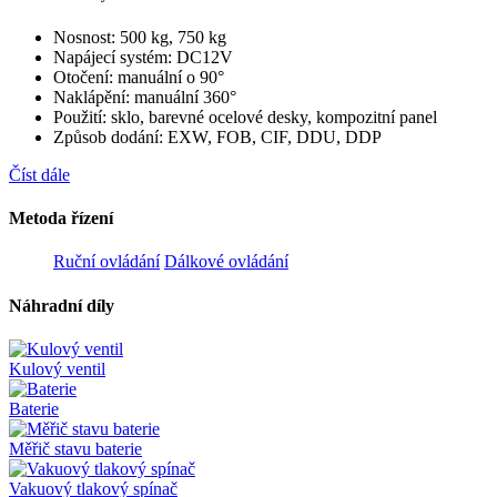
Nosnost: 500 kg, 750 kg
Napájecí systém: DC12V
Otočení: manuální o 90°
Naklápění: manuální 360°
Použití: sklo, barevné ocelové desky, kompozitní panel
Způsob dodání: EXW, FOB, CIF, DDU, DDP
Číst dále
Metoda řízení
Ruční ovládání
Dálkové ovládání
Náhradní díly
Kulový ventil
Baterie
Měřič stavu baterie
Vakuový tlakový spínač