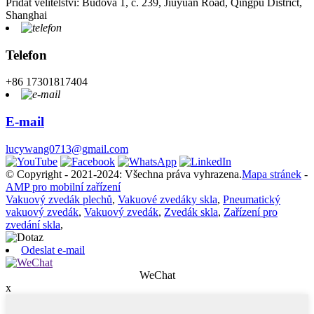
Přidat velitelství: Budova 1, č. 239, Jiuyuan Road, Qingpu District,
Shanghai
Telefon
+86 17301817404
E-mail
lucywang0713@gmail.com
© Copyright - 2021-2024: Všechna práva vyhrazena.
Mapa stránek
-
AMP pro mobilní zařízení
Vakuový zvedák plechů
,
Vakuové zvedáky skla
,
Pneumatický
vakuový zvedák
,
Vakuový zvedák
,
Zvedák skla
,
Zařízení pro
zvedání skla
,
Odeslat e-mail
WeChat
x