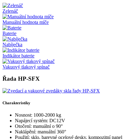
Zelenáč
Manuální hodnota míče
Baterie
Nabíječka
Indikátor baterie
Vakuový tlakový spínač
Řada HP-SFX
Charakteristiky
Nosnost: 1000-2000 kg
Napájecí systém: DC12V
Otočení: manuální o 90°
Naklápění: manuální 360°
Použití: sklo, barevné ocelové desky, kompozitní panel