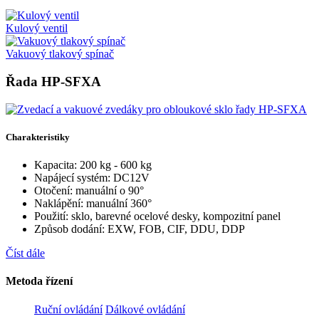
Kulový ventil
Vakuový tlakový spínač
Řada HP-SFXA
Charakteristiky
Kapacita: 200 kg - 600 kg
Napájecí systém: DC12V
Otočení: manuální o 90°
Naklápění: manuální 360°
Použití: sklo, barevné ocelové desky, kompozitní panel
Způsob dodání: EXW, FOB, CIF, DDU, DDP
Číst dále
Metoda řízení
Ruční ovládání
Dálkové ovládání