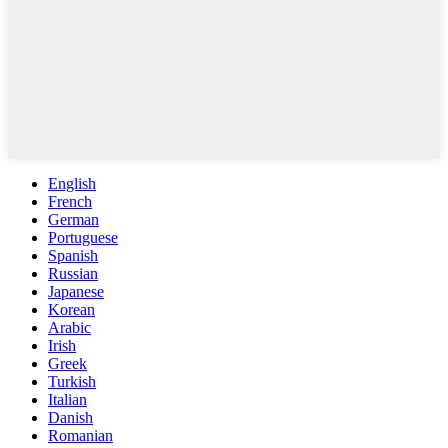
English
French
German
Portuguese
Spanish
Russian
Japanese
Korean
Arabic
Irish
Greek
Turkish
Italian
Danish
Romanian