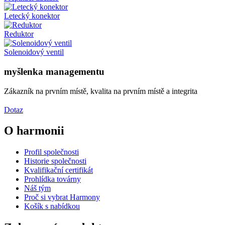
Letecký konektor
Reduktor
Solenoidový ventil
myšlenka managementu
Zákazník na prvním místě, kvalita na prvním místě a integrita
Dotaz
O harmonii
Profil společnosti
Historie společnosti
Kvalifikační certifikát
Prohlídka továrny
Náš tým
Proč si vybrat Harmony
Košík s nabídkou