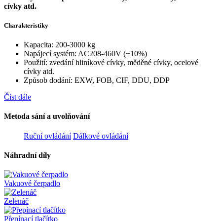
cívky atd.
Charakteristiky
Kapacita: 200-3000 kg
Napájecí systém: AC208-460V (±10%)
Použití: zvedání hliníkové cívky, měděné cívky, ocelové
cívky atd.
Způsob dodání: EXW, FOB, CIF, DDU, DDP
Číst dále
Metoda sání a uvolňování
Ruční ovládání
Dálkové ovládání
Náhradní díly
Vakuové čerpadlo
Zelenáč
Přepínací tlačítko