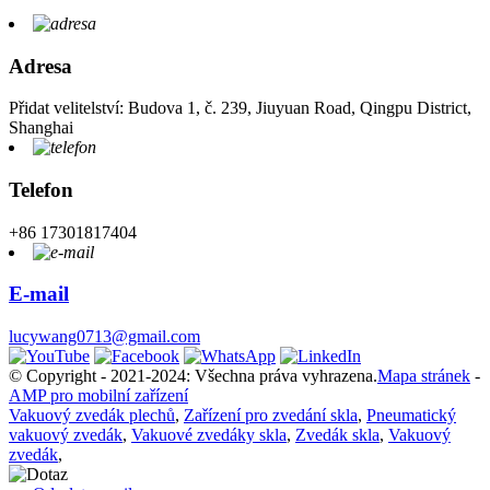
Adresa
Přidat velitelství: Budova 1, č. 239, Jiuyuan Road, Qingpu District,
Shanghai
Telefon
+86 17301817404
E-mail
lucywang0713@gmail.com
© Copyright - 2021-2024: Všechna práva vyhrazena.
Mapa stránek
-
AMP pro mobilní zařízení
Vakuový zvedák plechů
,
Zařízení pro zvedání skla
,
Pneumatický
vakuový zvedák
,
Vakuové zvedáky skla
,
Zvedák skla
,
Vakuový
zvedák
,