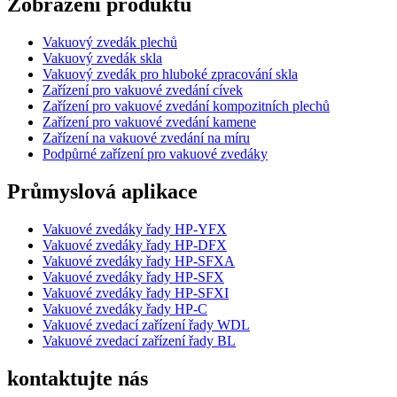
Zobrazení produktu
Vakuový zvedák plechů
Vakuový zvedák skla
Vakuový zvedák pro hluboké zpracování skla
Zařízení pro vakuové zvedání cívek
Zařízení pro vakuové zvedání kompozitních plechů
Zařízení pro vakuové zvedání kamene
Zařízení na vakuové zvedání na míru
Podpůrné zařízení pro vakuové zvedáky
Průmyslová aplikace
Vakuové zvedáky řady HP-YFX
Vakuové zvedáky řady HP-DFX
Vakuové zvedáky řady HP-SFXA
Vakuové zvedáky řady HP-SFX
Vakuové zvedáky řady HP-SFXI
Vakuové zvedáky řady HP-C
Vakuové zvedací zařízení řady WDL
Vakuové zvedací zařízení řady BL
kontaktujte nás