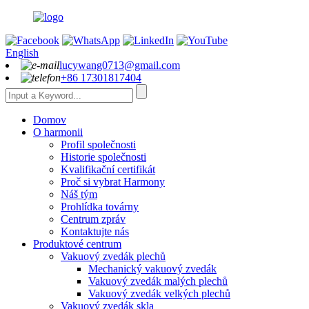
English
lucywang0713@gmail.com
+86 17301817404
Domov
O harmonii
Profil společnosti
Historie společnosti
Kvalifikační certifikát
Proč si vybrat Harmony
Náš tým
Prohlídka továrny
Centrum zpráv
Kontaktujte nás
Produktové centrum
Vakuový zvedák plechů
Mechanický vakuový zvedák
Vakuový zvedák malých plechů
Vakuový zvedák velkých plechů
Vakuový zvedák skla