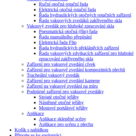
Ruční otočná rotační řada
Elektrická otočná rotační řada
Řada hydraulických otočných rotačních zařízení
Řada vakuových zvedáků zakřiveného skla
Vakuový zvedák pro hluboké zpracování skla
Pneumatická otočná (flip) řada
Řada manuálního přepínání
Elektrická řada Flip
Řada hydraulických překlápěcích zařízení
Řada vakuových zdvihacích zařízení pro hluboké
zpracování zakřiveného skla
Zařízení pro vakuové zvedání cívek
Zařízení pro vakuové zvedání kompozitních plechů
Tracheální vakuový zvedák
Zařízení pro vakuové zvedání kamene
Zařízení na vakuové zvedání na míru
Podpůrné zařízení pro vakuové zvedáky
Stojaté otočné jeřáby
Nástěnné otočné jeřáby
Mostové portálové jeřáby
Aplikace
Aplikace skleněné scény
Aplikace pro scénu z plechu
Košík s nabídkou
Připojte se ke spolupráci